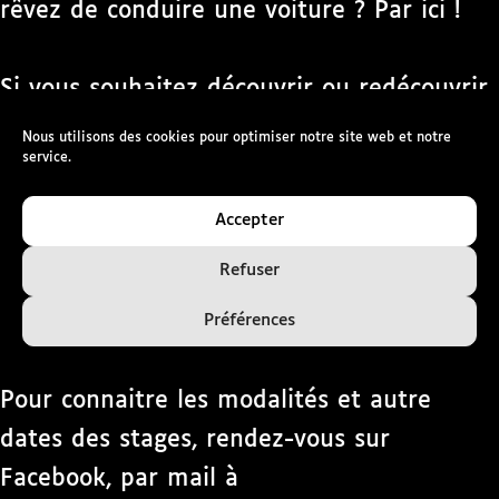
rêvez de conduire une voiture ? Par ici !
Si vous souhaitez découvrir ou redécouvrir
les sensations de la conduite au volant
Nous utilisons des cookies pour optimiser notre site web et notre
service.
d’une automobile « traditionnelle » de
type auto-école, ce stage est fait pour
Accepter
vous. Vous serez guidé à la voix par un de
Refuser
nos moniteurs copilote grâce à notre
copilotage adapté au handicap visuel.
Préférences
Pour connaitre les modalités et autre
dates des stages, rendez-vous sur
Facebook, par mail à